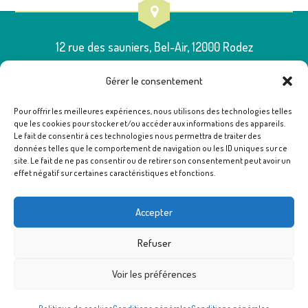
12 rue des sauniers, Bel-Air, 12000 Rodez
Gérer le consentement
Pour offrir les meilleures expériences, nous utilisons des technologies telles
que les cookies pour stocker et/ou accéder aux informations des appareils.
05 65 75 54 00
Le fait de consentir à ces technologies nous permettra de traiter des
données telles que le comportement de navigation ou les ID uniques sur ce
site. Le fait de ne pas consentir ou de retirer son consentement peut avoir un
effet négatif sur certaines caractéristiques et fonctions.
poleressources12@famillesrurales.org
Accepter
Refuser
Voir les préférences