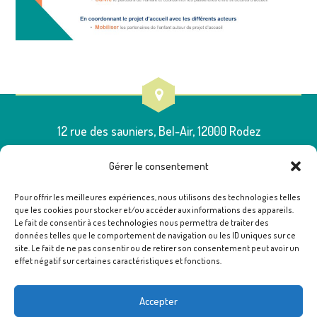
12 rue des sauniers, Bel-Air, 12000 Rodez
Gérer le consentement
Pour offrir les meilleures expériences, nous utilisons des technologies telles
que les cookies pour stocker et/ou accéder aux informations des appareils.
05 65 75 54 00
Le fait de consentir à ces technologies nous permettra de traiter des
données telles que le comportement de navigation ou les ID uniques sur ce
site. Le fait de ne pas consentir ou de retirer son consentement peut avoir un
effet négatif sur certaines caractéristiques et fonctions.
poleressources12@famillesrurales.org
Accepter