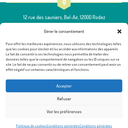
12 rue des sauniers, Bel-Air, 12000 Rodez
Gérer le consentement
Pour offrir les meilleures expériences, nous utilisons des technologies telles
que les cookies pour stocker et/ou accéder aux informations des appareils.
05 65 75 54 00
Le fait de consentir à ces technologies nous permettra de traiter des
données telles que le comportement de navigation ou les ID uniques sur ce
site. Le fait de ne pas consentir ou de retirer son consentement peut avoir un
effet négatif sur certaines caractéristiques et fonctions.
poleressources12@famillesrurales.org
Accepter
Refuser
Voir les préférences
Politique de cookies
Conditions générales
Conditions générales