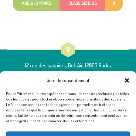
AGE: 2-5 YEARS
CLASS SIZE: 25
12 rue des sauniers, Bel-Air, 12000 Rodez
Gérer le consentement
Pour offrir les meilleures expériences, nous utilisons des technologies telles
que les cookies pour stocker et/ou accéder aux informations des appareils.
05 65 75 54 00
Le fait de consentir à ces technologies nous permettra de traiter des
données telles que le comportement de navigation ou les ID uniques sur ce
site. Le fait de ne pas consentir ou de retirer son consentement peut avoir un
effet négatif sur certaines caractéristiques et fonctions.
poleressources12@famillesrurales.org