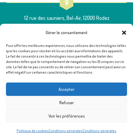
12 rue des sauniers, Bel-Air, 12000 Rodez
Gérer le consentement
Pour offrir les meilleures expériences, nous utilisons des technologies telles
que les cookies pour stocker et/ou accéder aux informations des appareils.
05 65 75 54 00
Le fait de consentir à ces technologies nous permettra de traiter des
données telles que le comportement de navigation ou les ID uniques sur ce
site. Le fait de ne pas consentir ou de retirer son consentement peut avoir un
effet négatif sur certaines caractéristiques et fonctions.
poleressources12@famillesrurales.org
Accepter
Refuser
Voir les préférences
Politique de cookies
Conditions générales
Conditions générales