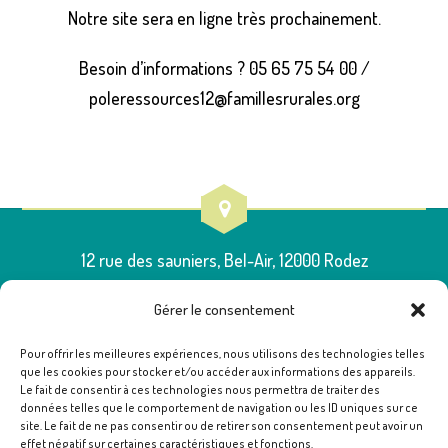
Notre site sera en ligne très prochainement.
Besoin d’informations ? 05 65 75 54 00 /
poleressources12@famillesrurales.org
12 rue des sauniers, Bel-Air, 12000 Rodez
Gérer le consentement
Pour offrir les meilleures expériences, nous utilisons des technologies telles
que les cookies pour stocker et/ou accéder aux informations des appareils.
05 65 75 54 00
Le fait de consentir à ces technologies nous permettra de traiter des
données telles que le comportement de navigation ou les ID uniques sur ce
site. Le fait de ne pas consentir ou de retirer son consentement peut avoir un
effet négatif sur certaines caractéristiques et fonctions.