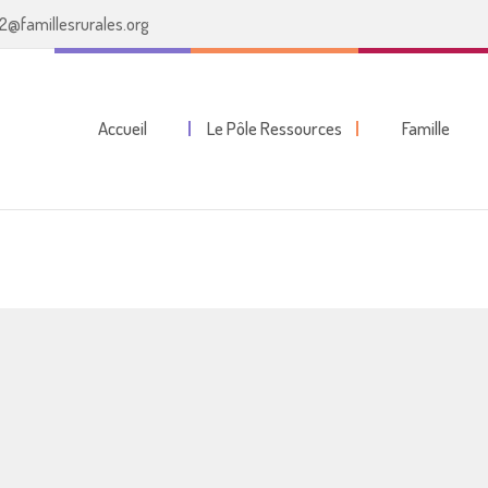
2@famillesrurales.org
Accueil
Le Pôle Ressources
Famille