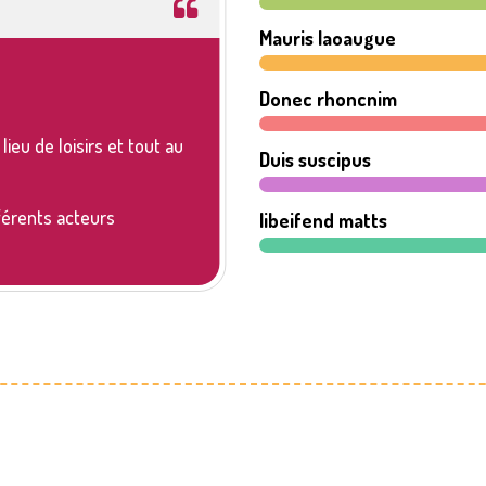
Accompagner les pro
Mauris laoaugue
Donec rhoncnim
En sensibilisant et formant 
ieu de loisirs et tout au
Dans la mise en œuvre du p
Duis suscipus
des besoins, aménagement
fférents acteurs
Par un soutien pédagogiqu
libeifend matts