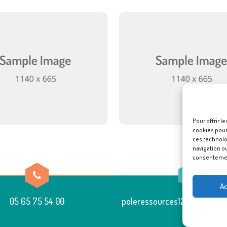
Pour offrir l
cookies pour 
ces technolo
navigation ou
consentement
Ac
05 65 75 54 00
poleressources12@famillesru