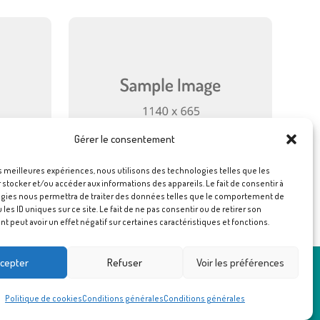
Gérer le consentement
es meilleures expériences, nous utilisons des technologies telles que les
stocker et/ou accéder aux informations des appareils. Le fait de consentir à
gies nous permettra de traiter des données telles que le comportement de
 les ID uniques sur ce site. Le fait de ne pas consentir ou de retirer son
 peut avoir un effet négatif sur certaines caractéristiques et fonctions.
cepter
Refuser
Voir les préférences
rales.org
Politique de cookies
Conditions générales
Conditions générales