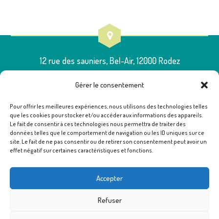
12 rue des sauniers, Bel-Air, 12000 Rodez
Gérer le consentement
Pour offrir les meilleures expériences, nous utilisons des technologies telles
que les cookies pour stocker et/ou accéder aux informations des appareils.
05 65 75 54 00
Le fait de consentir à ces technologies nous permettra de traiter des
données telles que le comportement de navigation ou les ID uniques sur ce
site. Le fait de ne pas consentir ou de retirer son consentement peut avoir un
effet négatif sur certaines caractéristiques et fonctions.
poleressources12@famillesrurales.org
Accepter
Refuser