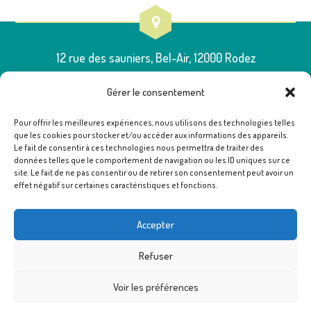
12 rue des sauniers, Bel-Air, 12000 Rodez
Gérer le consentement
Pour offrir les meilleures expériences, nous utilisons des technologies telles
que les cookies pour stocker et/ou accéder aux informations des appareils.
05 65 75 54 00
Le fait de consentir à ces technologies nous permettra de traiter des
données telles que le comportement de navigation ou les ID uniques sur ce
site. Le fait de ne pas consentir ou de retirer son consentement peut avoir un
effet négatif sur certaines caractéristiques et fonctions.
poleressources12@famillesrurales.org
Accepter
Refuser
Voir les préférences