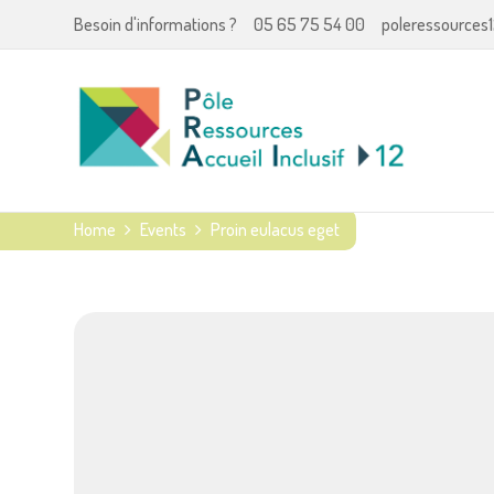
Besoin d'informations ?
05 65 75 54 00
poleressources1
Home
Events
Proin eulacus eget