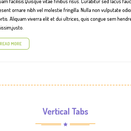
uam facilisis.Quisque vitae finibus risus. Curabitur sed lacus fau
sent ornare nibh vel molestie fringilla. Nulla non vulputate odi
rtis. Aliquam viverra elit et dui ultrices, quis congue sem hendre
issim,justo.
READ MORE
Vertical Tabs