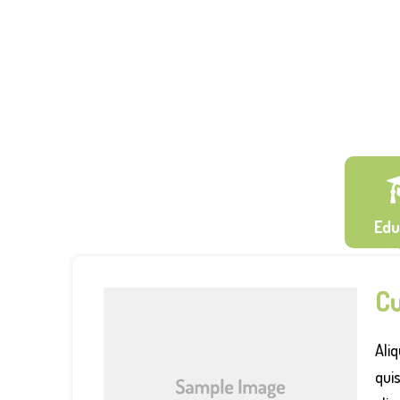
Edu
Cu
Ali
quis