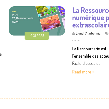
La Ressourc
e
numérique po
extrascolair
Lionel Charbonnier
10.31.2025
e
La Ressourcerie est 
e
l’ensemble des acteur
Facile d’accès et
Read more