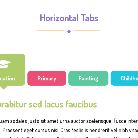
Horizontal Tabs
cation
Primary
Painting
Childh
rabitur sed lacus faucibus
quam sodales justo sit amet urna auctor scelerisque. Fusce int
. Praesent eget cursus nisi. Cras feslin is hendrerit vel nibh v