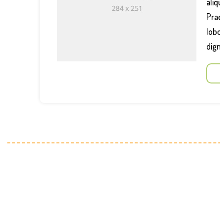
aliq
Prae
lobo
dign