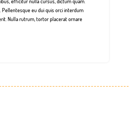
cibus, efficitur nulla cursus, dictum quam.
o. Pellentesque eu dui quis orci interdum
rit. Nulla rutrum, tortor placerat ornare