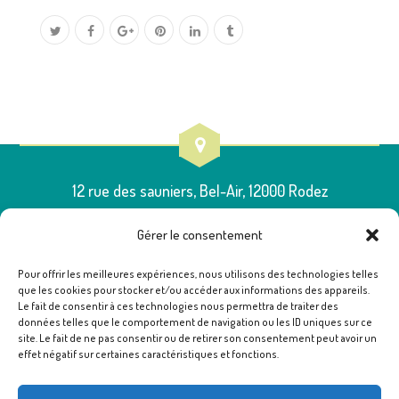
12 rue des sauniers, Bel-Air, 12000 Rodez
Gérer le consentement
Pour offrir les meilleures expériences, nous utilisons des technologies telles
que les cookies pour stocker et/ou accéder aux informations des appareils.
05 65 75 54 00
Le fait de consentir à ces technologies nous permettra de traiter des
données telles que le comportement de navigation ou les ID uniques sur ce
site. Le fait de ne pas consentir ou de retirer son consentement peut avoir un
effet négatif sur certaines caractéristiques et fonctions.
poleressources12@famillesrurales.org