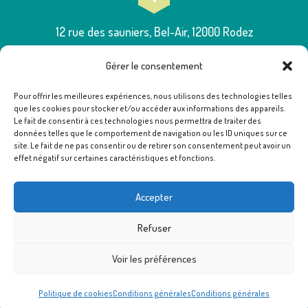
12 rue des sauniers, Bel-Air, 12000 Rodez
Gérer le consentement
Pour offrir les meilleures expériences, nous utilisons des technologies telles
que les cookies pour stocker et/ou accéder aux informations des appareils.
05 65 75 54 00
Le fait de consentir à ces technologies nous permettra de traiter des
données telles que le comportement de navigation ou les ID uniques sur ce
site. Le fait de ne pas consentir ou de retirer son consentement peut avoir un
effet négatif sur certaines caractéristiques et fonctions.
poleressources12@famillesrurales.org
Accepter
Refuser
Voir les préférences
Politique de cookies
Conditions générales
Conditions générales