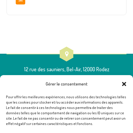
12 rue des sauniers, Bel-Air, 12000 Rodez
Gérer le consentement
Pour offrir les meilleures expériences, nous utilisons des technologies telles
que les cookies pour stocker et/ou accéder aux informations des appareils.
05 65 75 54 00
Le fait de consentir à ces technologies nous permettra de traiter des
données telles que le comportement de navigation ou les ID uniques sur ce
site. Le fait de ne pas consentir ou de retirer son consentement peut avoir un
effet négatif sur certaines caractéristiques et fonctions.