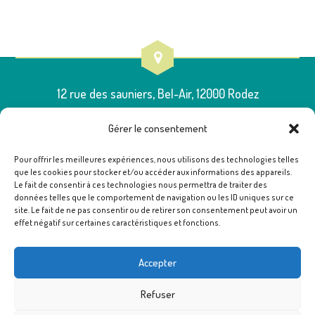
12 rue des sauniers, Bel-Air, 12000 Rodez
Gérer le consentement
Pour offrir les meilleures expériences, nous utilisons des technologies telles
que les cookies pour stocker et/ou accéder aux informations des appareils.
05 65 75 54 00
Le fait de consentir à ces technologies nous permettra de traiter des
données telles que le comportement de navigation ou les ID uniques sur ce
site. Le fait de ne pas consentir ou de retirer son consentement peut avoir un
effet négatif sur certaines caractéristiques et fonctions.
poleressources12@famillesrurales.org
Accepter
Refuser