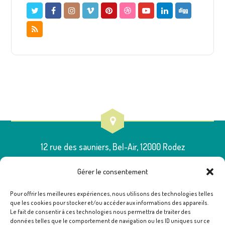
12 rue des sauniers, Bel-Air, 12000 Rodez
Gérer le consentement
Pour offrir les meilleures expériences, nous utilisons des technologies telles
que les cookies pour stocker et/ou accéder aux informations des appareils.
05 65 75 54 00
Le fait de consentir à ces technologies nous permettra de traiter des
données telles que le comportement de navigation ou les ID uniques sur ce