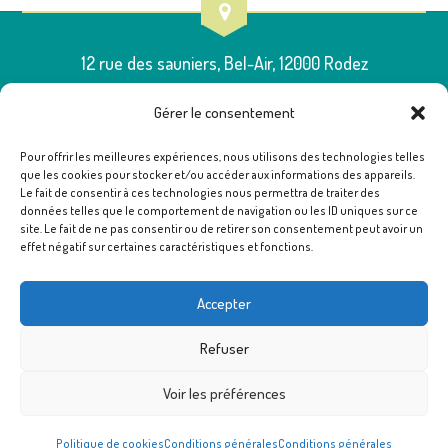
12 rue des sauniers, Bel-Air, 12000 Rodez
Gérer le consentement
Pour offrir les meilleures expériences, nous utilisons des technologies telles
que les cookies pour stocker et/ou accéder aux informations des appareils.
05 65 75 54 00
Le fait de consentir à ces technologies nous permettra de traiter des
données telles que le comportement de navigation ou les ID uniques sur ce
site. Le fait de ne pas consentir ou de retirer son consentement peut avoir un
effet négatif sur certaines caractéristiques et fonctions.
poleressources12@famillesrurales.org
Accepter
Refuser
Voir les préférences
Politique de cookies
Conditions générales
Conditions générales