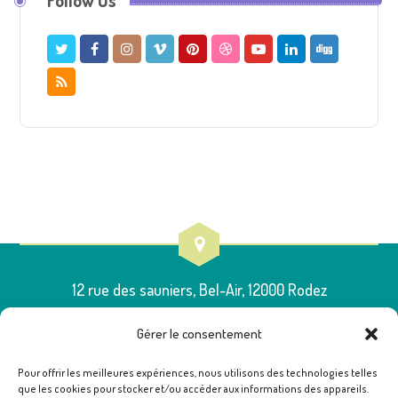
Follow Us
12 rue des sauniers, Bel-Air, 12000 Rodez
Gérer le consentement
Pour offrir les meilleures expériences, nous utilisons des technologies telles
que les cookies pour stocker et/ou accéder aux informations des appareils.
05 65 75 54 00