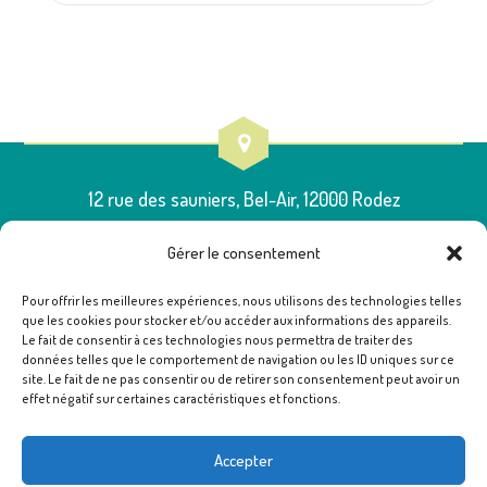
12 rue des sauniers, Bel-Air, 12000 Rodez
Gérer le consentement
Pour offrir les meilleures expériences, nous utilisons des technologies telles
que les cookies pour stocker et/ou accéder aux informations des appareils.
05 65 75 54 00
Le fait de consentir à ces technologies nous permettra de traiter des
données telles que le comportement de navigation ou les ID uniques sur ce
site. Le fait de ne pas consentir ou de retirer son consentement peut avoir un
effet négatif sur certaines caractéristiques et fonctions.
poleressources12@famillesrurales.org
Accepter